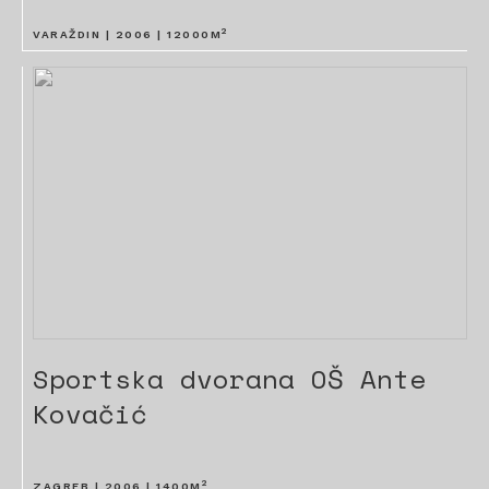
2
VARAŽDIN |
2006
|
12000
M
Sportska dvorana OŠ Ante
Kovačić
2
ZAGREB |
2006
|
1400
M