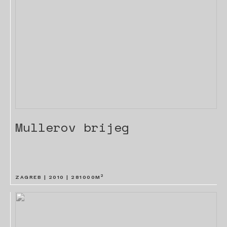
Mullerov brijeg
2
ZAGREB |
2010
|
281000
M