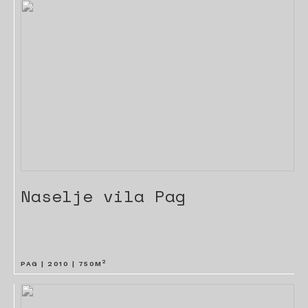
Naselje vila Pag
2
PAG |
2010
|
750
M