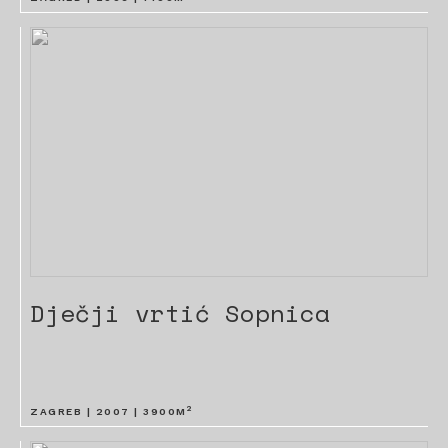
Dječji vrtić Sopnica
2
ZAGREB |
2007
|
3900
M