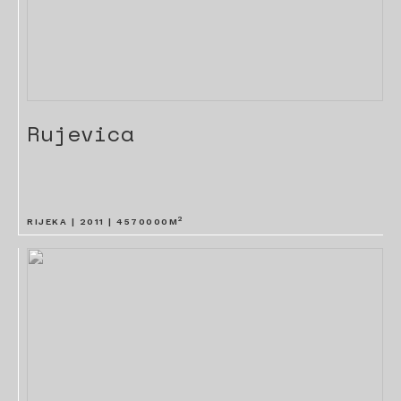
Rujevica
2
RIJEKA |
2011
|
4570000
M