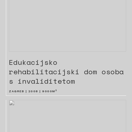
Edukacijsko
rehabilitacijski dom osoba
s invaliditetom
2
ZAGREB |
2008
|
9000
M