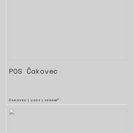
POS Čakovec
2
ČAKOVEC |
2003
|
3000
M