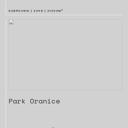
2
DUBROVNIK |
2009
|
21000
M
Park Oranice