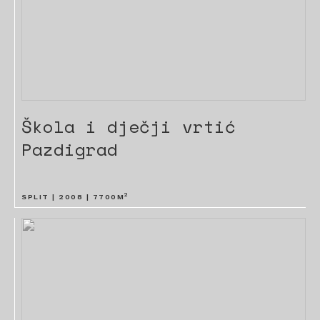
Škola i dječji vrtić
Pazdigrad
2
SPLIT |
2008
|
7700
M