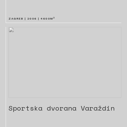
2
ZAGREB |
2006
|
4600
M
Sportska dvorana Varaždin