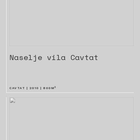
Naselje vila Cavtat
2
CAVTAT |
2010
|
800
M