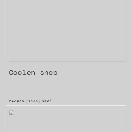
Coolen shop
2
ZAGREB |
2008
|
35
M