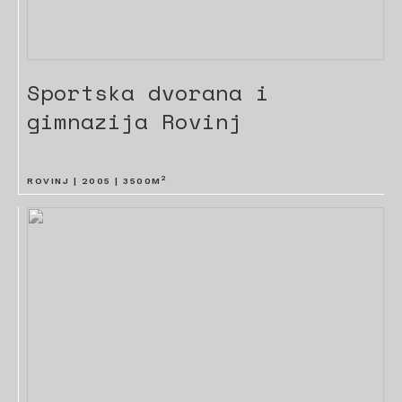
Sportska dvorana i
gimnazija Rovinj
2
ROVINJ |
2005
|
3500
M