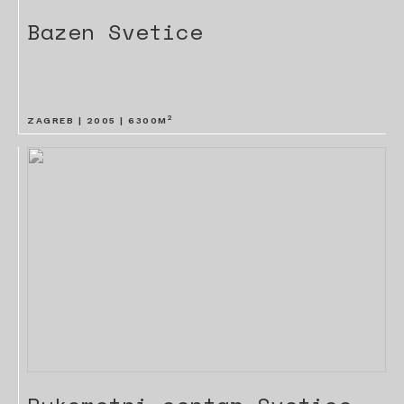
Bazen Svetice
2
ZAGREB |
2005
|
6300
M