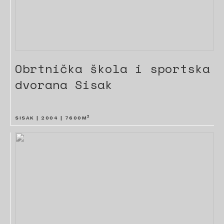
Obrtnička škola i sportska
dvorana Sisak
2
SISAK |
2004
|
7600
M