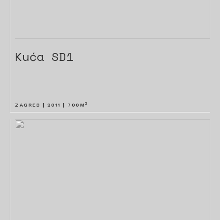
Kuća SD1
2
ZAGREB |
2011
|
700
M