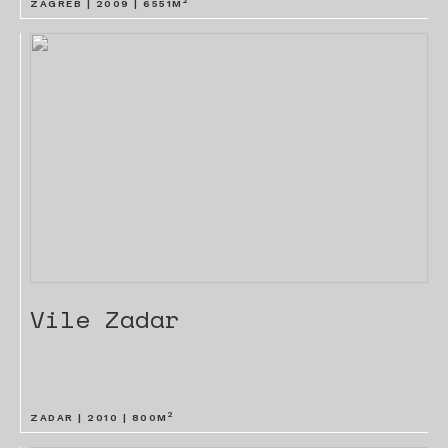
2
ZAGREB |
2009
|
6551
M
Vile Zadar
2
ZADAR |
2010
|
800
M