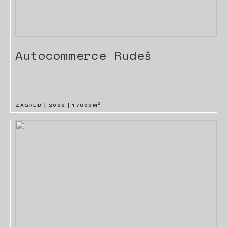
Autocommerce Rudeš
2
ZAGREB |
2008
|
17000
M