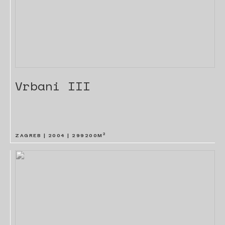
Vrbani III
2
ZAGREB |
2004
|
299200
M