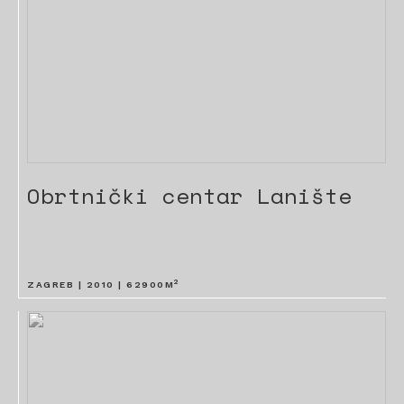
Obrtnički centar Lanište
2
ZAGREB |
2010
|
62900
M