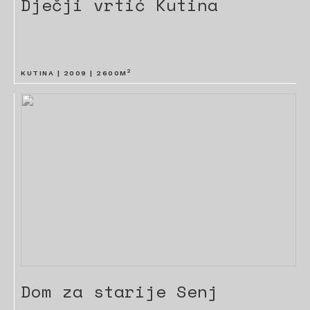
Dječji vrtić Kutina
2
KUTINA |
2009
|
2600
M
Dom za starije Senj