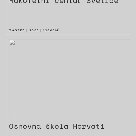
Rukometni centar Svetice
2
ZAGREB |
2005
|
12800
M
Osnovna škola Horvati