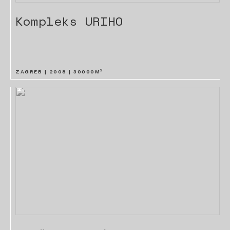
Kompleks URIHO
2
ZAGREB |
2008
|
30000
M