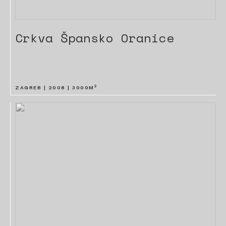
Crkva Špansko Oranice
2
ZAGREB |
2008
|
3000
M