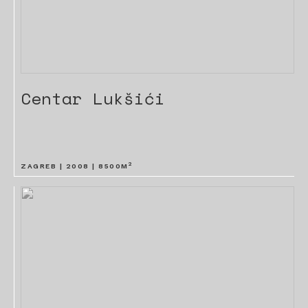
Centar Lukšići
2
ZAGREB |
2008
|
8500
M