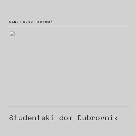
2
SENJ |
2009
|
3870
M
Studentski dom Dubrovnik