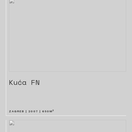
Kuća FN
2
ZAGREB |
2007
|
650
M