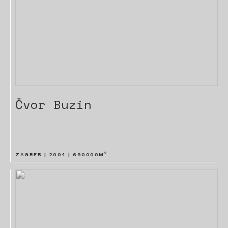
Čvor Buzin
2
ZAGREB |
2004
|
690000
M