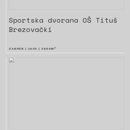
Sportska dvorana OŠ Tituš
Brezovački
2
ZAGREB |
2005
|
2600
M