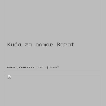
Kuća za odmor Barat
2
BARAT, KANFANAR |
2022
|
300
M