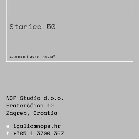
Stanica 50
2
ZAGREB |
2018
|
150
M
NOP Studio d.o.o.
Fraterščica 10
Zagreb, Croatia
e
igalic@nops.hr
t
+385 1 3700 367