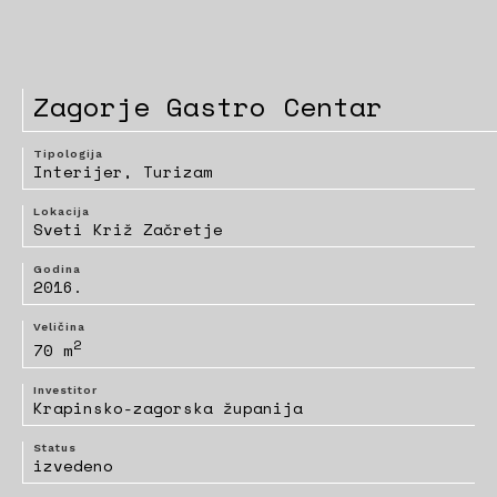
Zagorje Gastro Centar
Tipologija
Interijer, Turizam
Lokacija
Sveti Križ Začretje
Godina
2016.
Veličina
2
70 m
Investitor
Krapinsko-zagorska županija
Status
izvedeno