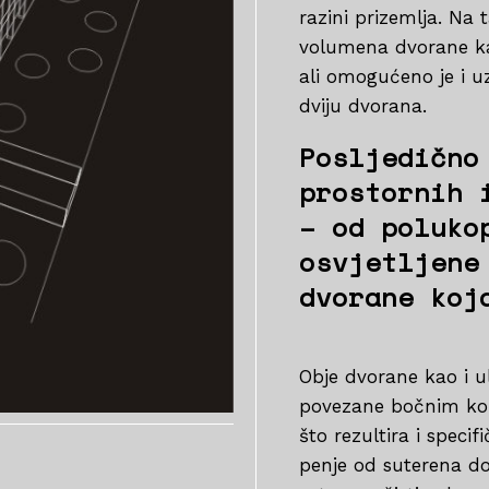
razini prizemlja. Na 
volumena dvorane kak
ali omogućeno je i u
dviju dvorana.
Posljedično
prostornih 
– od poluko
osvjetljene
dvorane koj
Obje dvorane kao i u
povezane bočnim kom
što rezultira i spe
penje od suterena do 