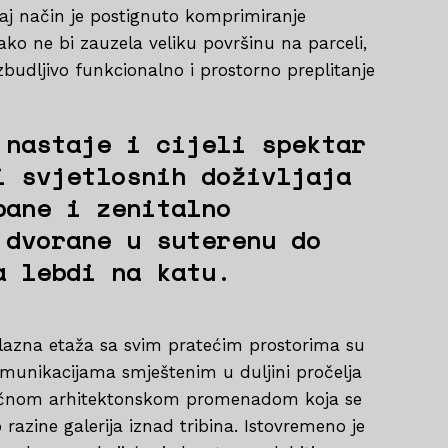
taj način je postignuto komprimiranje
o ne bi zauzela veliku površinu na parceli,
zbudljivo funkcionalno i prostorno preplitanje
 nastaje i cijeli spektar
i svjetlosnih doživljaja
pane i zenitalno
 dvorane u suterenu do
a lebdi na katu.
lazna etaža sa svim pratećim prostorima su
unikacijama smještenim u duljini pročelja
cifičnom arhitektonskom promenadom koja se
razine galerija iznad tribina. Istovremeno je