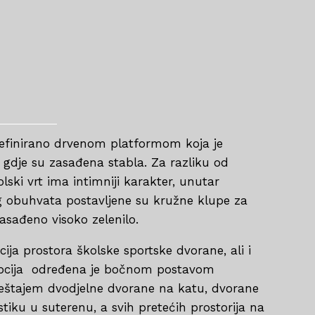
definirano drvenom platformom koja je
 gdje su zasađena stabla. Za razliku od
lski vrt ima intimniji karakter, unutar
g obuhvata postavljene su kružne klupe za
asađeno visoko zelenilo.
ija prostora školske sportske dvorane, ali i
epcija određena je bočnom postavom
ještajem dvodjelne dvorane na katu, dvorane
tiku u suterenu, a svih pretećih prostorija na