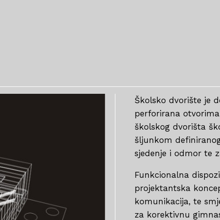
Školsko dvorište je 
perforirana otvorima
školskog dvorišta ško
šljunkom definirano
sjedenje i odmor te z
Funkcionalna dispozic
projektantska konc
komunikacija, te sm
za korektivnu gimnas