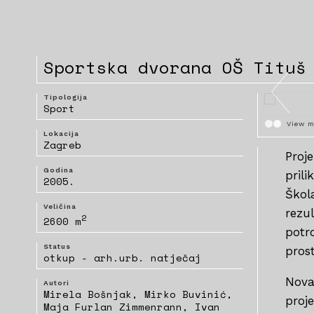
Sportska dvorana OŠ Tituš
Tipologija
Sport
View m
Lokacija
Zagreb
Proj
Godina
prili
2005.
Škol
Veličina
rezu
2
2600 m
potr
Status
prost
otkup - arh.urb. natječaj
Nova
Autori
Mirela Bošnjak, Mirko Buvinić,
proj
Maja Furlan Zimmenrann, Ivan