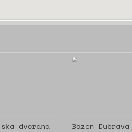
tska dvorana
Bazen Dubrava