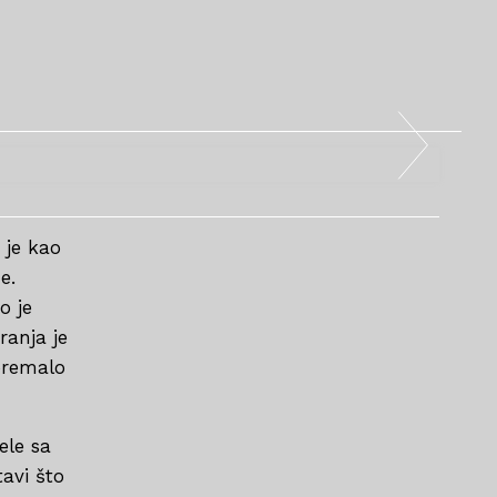
 je kao
e.
o je
ranja je
 premalo
ele sa
avi što