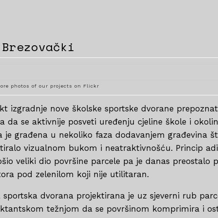
 Brezovački
ore photos of our projects on Flickr
ekt izgradnje nove školske sportske dvorane prepoznat
ka da se aktivnije posveti uređenju cjeline škole i okolin
a je građena u nekoliko faza dodavanjem građevina št
ltiralo vizualnom bukom i neatraktivnošću. Princip adi
ošio veliki dio površine parcele pa je danas preostalo
ora pod zelenilom koji nije utilitaran.
 sportska dvorana projektirana je uz sjeverni rub parc
ektantskom težnjom da se površinom komprimira i ost